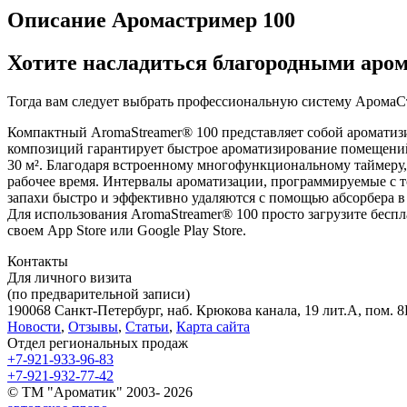
Описание Аромастример 100
Хотите насладиться благородными аром
Тогда вам следует выбрать профессиональную систему АромаС
Компактный AromaStreamer® 100 представляет собой ароматиз
композиций гарантирует быстрое ароматизирование помещени
30 м². Благодаря встроенному многофункциональному таймеру,
рабочее время. Интервалы ароматизации, программируемые с 
запахи быстро и эффективно удаляются с помощью абсорбера в
Для использования AromaStreamer® 100 просто загрузите бес
своем App Store или Google Play Store.
Контакты
Для личного визита
(по предварительной записи)
190068 Санкт-Петербург, наб. Крюкова канала, 19 лит.А, пом. 8Н
Новости
,
Отзывы
,
Статьи
,
Карта сайта
Отдел региональных продаж
+7-921-933-96-83
+7-921-932-77-42
© ТМ "Ароматик" 2003- 2026