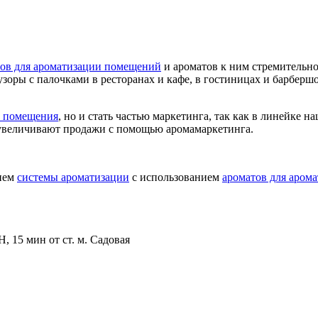
ов для ароматизации помещений
и ароматов к ним стремительн
оры с палочками в ресторанах и кафе, в гостиницах и барберш
ь помещения
, но и стать частью маркетинга, так как в линейке 
увеличивают продажи с помощью аромамаркетинга.
ием
системы ароматизации
с использованием
ароматов для аром
, 15 мин от ст. м. Садовая