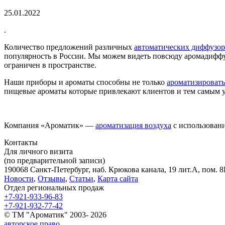
25.01.2022
.
Количество предложений различных
автоматических диффузор
популярность в России. Мы можем видеть повсюду аромадиффуз
ограничен в пространстве.
Наши приборы и ароматы способны не только
ароматизироват
пищевые ароматы которые привлекают клиентов и тем самым 
Компания «Ароматик» —
ароматизация воздуха
с использован
Контакты
Для личного визита
(по предварительной записи)
190068 Санкт-Петербург, наб. Крюкова канала, 19 лит.А, пом. 8Н
Новости
,
Отзывы
,
Статьи
,
Карта сайта
Отдел региональных продаж
+7-921-933-96-83
+7-921-932-77-42
© ТМ "Ароматик" 2003- 2026
авторское право