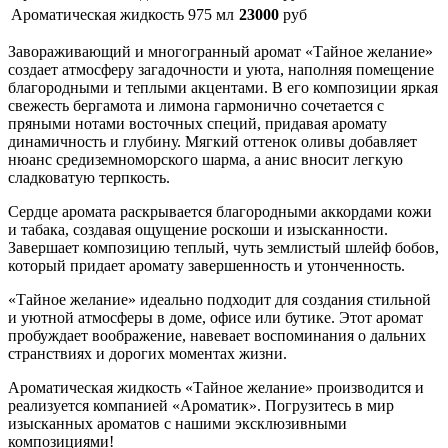
Ароматическая жидкость
975 мл
23000
руб
Завораживающий и многогранный аромат «Тайное желание»
создает атмосферу загадочности и уюта, наполняя помещение
благородными и теплыми акцентами. В его композиции яркая
свежесть бергамота и лимона гармонично сочетается с
пряными нотами восточных специй, придавая аромату
динамичность и глубину. Мягкий оттенок оливы добавляет
нюанс средиземноморского шарма, а анис вносит легкую
сладковатую терпкость.
Сердце аромата раскрывается благородными аккордами кожи
и табака, создавая ощущение роскоши и изысканности.
Завершает композицию теплый, чуть землистый шлейф бобов,
который придает аромату завершенность и утонченность.
«Тайное желание» идеально подходит для создания стильной
и уютной атмосферы в доме, офисе или бутике. Этот аромат
пробуждает воображение, навевает воспоминания о дальних
странствиях и дорогих моментах жизни.
Ароматическая жидкость «Тайное желание» производится и
реализуется компанией «Ароматик». Погрузитесь в мир
изысканных ароматов с нашими эксклюзивными
композициями!