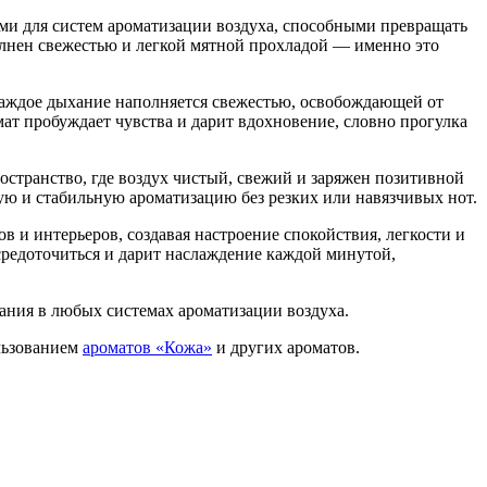
ми для систем ароматизации воздуха, способными превращать
полнен свежестью и легкой мятной прохладой — именно это
Каждое дыхание наполняется свежестью, освобождающей от
ат пробуждает чувства и дарит вдохновение, словно прогулка
остранство, где воздух чистый, свежий и заряжен позитивной
ую и стабильную ароматизацию без резких или навязчивых нот.
в и интерьеров, создавая настроение спокойствия, легкости и
средоточиться и дарит наслаждение каждой минутой,
ания в любых системах ароматизации воздуха.
льзованием
ароматов «Кожа»
и других ароматов.