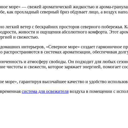
рное море» — свежей ароматической жидкостью и арома-гранула
ебе, как прохладный северный бриз обдувает лицо, а воздух на
о легкий ветер с бескрайних просторов северного побережья. 
бодрости, живости и ощущения абсолютного комфорта. Этот аром
ергией и свежестью.
 домашних интерьеров, «Северное море» создает гармоничное пр
о распространяются в системах ароматизации, обеспечивая долг
тонченность и атмосферу свободы. Он подходит для любых сезоно
е чистоты и свежести, которое заряжает энергией, помогает со
е море», гарантируя высочайшее качество и удобство использов
овременная
система для освежителя
воздуха в помещении с испо