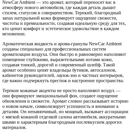
NewCar Ambient — это аромат, который переносит вас в
атмосферу нового автомобиля, где каждая деталь дышит
стилем, статусом и совершенством. Терпкий, благородный
запах натуральной кожи формирует ощущение свежести,
чистоты и премиальности, создавая идеальную среду для тех,
кто ценит комфорт и эстетическое удовольствие в каждом
мгновении.
Ароматическая жидкость и арома-гранулы NewCar Ambient
созданы специально для профессиональных систем
ароматизации воздуха. Они быстро и равномерно наполняют
помещение глубокими, выразительными нотами кожи,
создавая тонкий, дорогой и современный шлейф. Такой
аромат особенно ценят владельцы бутиков, автосалонов,
кабинетов руководителей, лаунж-зон и частных интерьеров,
где важно подчеркнуть престиж и настроение пространства.
Терпкие кожаные акценты не просто наполняют воздух —
они формируют эмоциональный фон, создают ощущение
обновления и свежести. Аромат словно рассказывает историю
о новом начале, символизирует успешность и внимание к
деталям. Он ненавязчивый, но мощный, вызывает ассоциации
с мягкой кожаной отделкой салона автомобиля, аккуратными
швами и характерным благородным послевкусием дорогих
материалов.