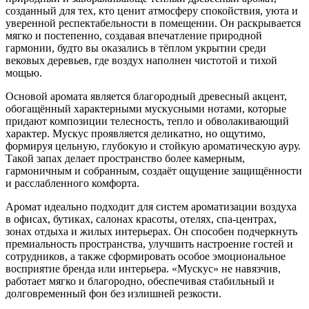
созданный для тех, кто ценит атмосферу спокойствия, уюта и
уверенной респектабельности в помещении. Он раскрывается
мягко и постепенно, создавая впечатление природной
гармонии, будто вы оказались в тёплом укрытии среди
вековых деревьев, где воздух наполнен чистотой и тихой
мощью.
Основой аромата является благородный древесный акцент,
обогащённый характерными мускусными нотами, которые
придают композиции телесность, тепло и обволакивающий
характер. Мускус проявляется деликатно, но ощутимо,
формируя цельную, глубокую и стойкую ароматическую ауру.
Такой запах делает пространство более камерным,
гармоничным и собранным, создаёт ощущение защищённости
и расслабленного комфорта.
Аромат идеально подходит для систем ароматизации воздуха
в офисах, бутиках, салонах красоты, отелях, спа-центрах,
зонах отдыха и жилых интерьерах. Он способен подчеркнуть
премиальность пространства, улучшить настроение гостей и
сотрудников, а также сформировать особое эмоциональное
восприятие бренда или интерьера. «Мускус» не навязчив,
работает мягко и благородно, обеспечивая стабильный и
долговременный фон без излишней резкости.