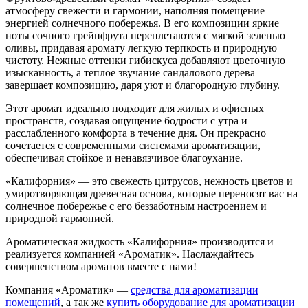
атмосферу свежести и гармонии, наполняя помещение
энергией солнечного побережья. В его композиции яркие
ноты сочного грейпфрута переплетаются с мягкой зеленью
оливы, придавая аромату легкую терпкость и природную
чистоту. Нежные оттенки гибискуса добавляют цветочную
изысканность, а теплое звучание сандалового дерева
завершает композицию, даря уют и благородную глубину.
Этот аромат идеально подходит для жилых и офисных
пространств, создавая ощущение бодрости с утра и
расслабленного комфорта в течение дня. Он прекрасно
сочетается с современными системами ароматизации,
обеспечивая стойкое и ненавязчивое благоухание.
«Калифорния» — это свежесть цитрусов, нежность цветов и
умиротворяющая древесная основа, которые переносят вас на
солнечное побережье с его беззаботным настроением и
природной гармонией.
Ароматическая жидкость «Калифорния» производится и
реализуется компанией «Ароматик». Наслаждайтесь
совершенством ароматов вместе с нами!
Компания «Ароматик» —
средства для ароматизации
помещений
, а так же
купить оборудование для ароматизации