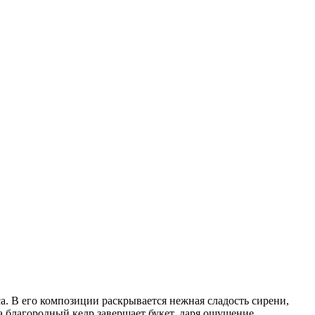
. В его композиции раскрывается нежная сладость сирени,
а благородный кедр завершает букет, даря ощущение