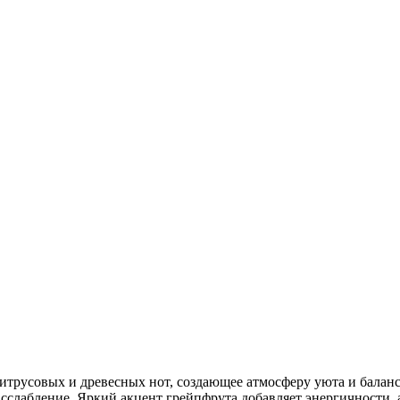
трусовых и древесных нот, создающее атмосферу уюта и баланса
асслабление. Яркий акцент грейпфрута добавляет энергичности, 