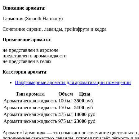
Описание аромата
:
Гармония (Smooth Harmony)
Сочетание сирени, лаванды, грейпфрута и кедра
Применение аромата
:
не представлен в аэрозоле
представлен в аромажидкости
не представлен в гелях
Категория аромата
:
Парфюмерные ароматы для ароматизации помещений
Тип аромата
Объем
Цена
Ароматическая жидкость
100 мл
3500
руб
Ароматическая жидкость
150 мл
5100
руб
Ароматическая жидкость
475 мл
14000
руб
Ароматическая жидкость
975 мл
23000
руб
Аромат «Гармония» — это изысканное сочетание цветочных, ци
дополненная свежестью лаванды, которая придаёт лёгкость и р